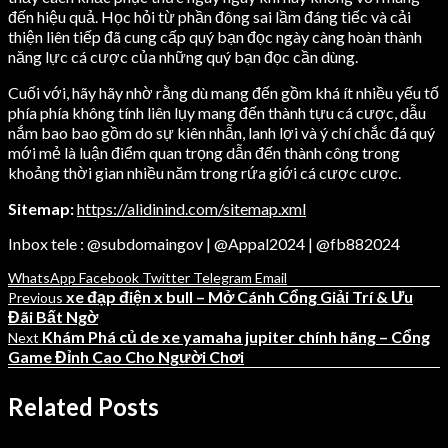
đến hiệu quả. Học hỏi từ phần đông sai lầm đáng tiếc và cải
thiện liên tiếp đã cung cấp quý bạn đọc ngày càng hoàn thành
năng lực cá cược của những quý bạn đọc cần dùng.
Cuối với, hãy hãy nhờ rằng dù mang đến gồm khá ít nhiều yếu tố
phía phía không tính liên lụy mang đến thành tựu cá cược, dẫu
nắm bao bao gồm do sự kiên nhẫn, lanh lợi và ý chí chắc đá quý
mới mẻ là luận điểm quan trọng dẫn đến thành công trong
khoảng thời gian nhiều năm trong rứa giới cá cược cược.
Sitemap:
https://alidinind.com/sitemap.xml
Inbox tele : @subdomaingov | @Appal2024 | @fb882024
WhatsApp
Facebook
Twitter
Telegram
Email
xe đạp điện x bull – Mở Cánh Cổng Giải Trí & Ưu
Previous
Đãi Bất Ngờ
Khám Phá củ de xe yamaha jupiter chính hãng – Cổng
Next
Game Đỉnh Cao Cho Người Chơi
Related Posts