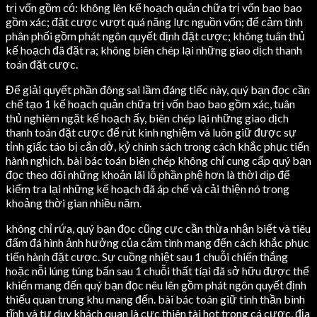
trị vốn gồm có: không lên kế hoạch quản chữa trị vốn bao bao
gồm xác; đặt cược vượt quá năng lực nguồn vốn; để cảm tình
phân phối gồm phát ngôn quyết định đặt cược; không tuân thủ
kế hoạch đã đặt ra; không biên chép lại những giao dịch thanh
toán đặt cược.
Để giải quyết phần đông sai lầm đáng tiếc này, quý bạn đọc cần
chế tạo 1 kế hoạch quản chữa trị vốn bao bao gồm xác, tuân
thủ nghiêm ngặt kế hoạch ấy, biên chép lại những giao dịch
thanh toán đặt cược để rút kinh nghiệm và luôn giữ được sự
tỉnh giấc táo bị cắn dở, kỷ chính sách trong cách khắc phục tiến
hành nghịch. bài bác toán biên chép không chỉ cung cấp quý bạn
đọc theo dõi những khoản lãi lỗ phần phệ hơn là thời dịp để
kiểm tra lại những kế hoạch đã áp chế và cải thiện nó trong
khoảng thời gian nhiều năm.
không chỉ rứa, quý bạn đọc cũng cực cần thừa nhận biết và tiêu
đấm đá hình ảnh hưởng của cảm tình mang đến cách khắc phục
tiến hành đặt cược. Sự cuồng nhiệt sau 1 chuỗi chiến thắng
hoặc nỗi lúng túng bấn sau 1 chuỗi thất tíại đã sở hữu được thể
khiến mang đến quý bạn đọc nêu lên gồm phát ngôn quyết định
thiếu quan trung khu mang đến. bài bác toán giữ tinh thần bình
tĩnh và tư duy khách quan là cực thiên tài hot trong cá cược, địa