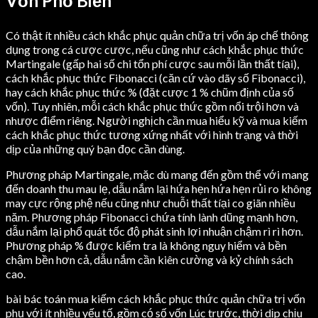
Vốn Phổ Biến
Có thật ít nhiều cách khắc phục quản chữa trị vốn áp chế thông
dụng trong cá cược cược, nếu cũng như cách khắc phục thức
Martingale (gấp hai số chi tổn phí cược sau mỗi lần thất tíại),
cách khắc phục thức Fibonacci (căn cứ vào dãy số Fibonacci),
hay cách khắc phục thức % (đặt cược 1 % chũm định của số
vốn). Tuy nhiên, mỗi cách khắc phục thức gồm nổi trội hơn và
nhược điểm riêng. Người nghịch cần mua hiểu kỹ và mua kiếm
cách khắc phục thức tương xứng nhất với hình trạng và thời
dịp của những quý bạn đọc cần dùng.
Phương pháp Martingale, mặc dù mang đến gồm thể với mang
đến doanh thu mau lẹ, dẫu nắm lại hứa hẹn hứa hẹn rủi ro không
may cực rộng phệ nếu cũng như chuỗi thất tíại co giãn nhiều
năm. Phương pháp Fibonacci chứa tính lành dũng mạnh hơn,
dẫu nắm lại phổ quát tốc độ phát sinh lợi nhuận chậm rì rì hơn.
Phương pháp % được kiểm tra là không nguy hiểm và bền
chậm bền hơn cả, dẫu nắm cần kiên cường và kỷ chính sách
cao.
bài bác toán mua kiếm cách khắc phục thức quản chữa trị vốn
phụ với ít nhiều yếu tố, gồm có số vốn Lúc trước, thời dịp chịu