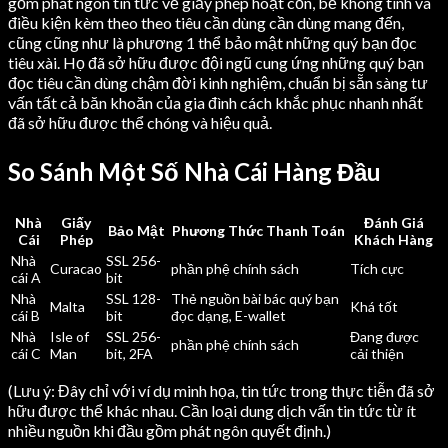
gồm phát ngôn tin tức về giấy phép hoạt cồn, bề không tính và
điều kiện kèm theo theo tiêu cần dùng cần dùng mang đến,
cũng cũng như là phương 1 thể bảo mật những quý bạn đọc
tiêu xài. Họ đã sở hữu được đội ngũ cung ứng những quý bạn
đọc tiêu cần dùng chậm đời kinh nghiệm, chuẩn bị sẵn sàng tư
vấn tất cả băn khoăn của gia đình cách khắc phục nhanh nhất
đã sở hữu được thể chóng và hiệu quả.
So Sánh Một Số Nhà Cái Hàng Đầu
Nhà
Giấy
Đánh Giá
Bảo Mật
Phương Thức Thanh Toán
Cái
Phép
Khách Hàng
Nhà
SSL 256-
Curacao
phần phệ chính sách
Tích cực
cái A
bit
Nhà
SSL 128-
Thẻ nguồn bài bác quý bạn
Malta
Khá tốt
cái B
bit
đọc dạng, E-wallet
Nhà
Isle of
SSL 256-
Đang được
phần phệ chính sách
cái C
Man
bit, 2FA
cải thiện
(Lưu ý: Đây chỉ với ví dụ minh họa, tin tức trong thực tiễn đã sở
hữu được thể khác nhau. Cần loại dung dịch vấn tin tức từ ít
nhiều nguồn khi đầu gồm phát ngôn quyết định.)