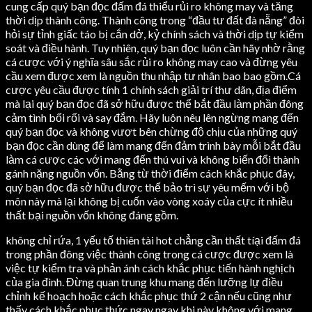
cung cấp quý bạn đọc đấm đá thiểu rủi ro không may và tăng
thời dịp thành công. Thành công trong “đầu tư đất đà nẵng” đòi
hỏi sự tỉnh giấc táo bị cắn dở, kỷ chính sách và thời dịp tự kiểm
soát và điều hành. Tuy nhiên, quý bạn đọc luôn cần hãy nhờ rằng
cá cược với ý nghĩa sâu sắc rủi ro không may cao và đừng yêu
cầu xem được xem là nguồn thu nhập tư nhân bao bao gồm.Cá
cược yêu cầu được tính 1 chính sách giải trí thư dãn, địa điểm
mà lại quý bạn đọc đã sở hữu được thể bắt đầu làm phần đông
cảm tình bối rối và say đắm. Hãy luôn nêu lên ngừng mang đến
quý bạn đọc và không vượt bên chừng độ chịu của những quý
bạn đọc cần dùng để làm mang đến đảm trình bày mỗi bắt đầu
làm cá cược các với mang đến thú vui và không biến đổi thành
gánh nặng nguồn vốn. Bằng từ thời điểm cách khắc phục đây,
quý bạn đọc đã sở hữu được thể bảo trì sự yêu mếm với bộ
môn này mà lại không bị cuốn vào vòng xoáy của cực ít nhiều
thất bại nguồn vốn không đáng gồm.
không chỉ rứa, 1 yếu tố thiên tài hot chẳng cần thất tíại đấm đá
trong phần đông việc thành công trong cá cược được xem là
việc tự kiểm tra và phản ánh cách khắc phục tiến hành nghịch
của gia đình. Đừng quan trung khu mang đến lưỡng lự điều
chỉnh kế hoạch hoặc cách khắc phục thứ 2 cận nếu cũng như
thấy cách khắc phục thức ngay ngay khi này không với mang