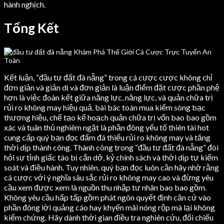
hành nghịch.
Tổng Kết
Kết luận, “đầu tư đất đà nẵng” trong cá cược cược không chỉ
đơn giản và giản dị và đơn giản là luận điểm đặt cược phần phệ
hơn là việc đoàn kết giữa năng lực, năng lực, và quản chữa trị
rủi ro không may hiệu quả. bài bác toán mua kiếm sòng bạc
thương hiệu, chế tạo kế hoạch quản chữa trị vốn bao bao gồm
xác và tuân thủ nghiêm ngặt là phần đông yếu tố thiên tài hot
cung cấp quý bạn đọc đấm đá thiểu rủi ro không may và tăng
thời dịp thành công. Thành công trong “đầu tư đất đà nẵng” đòi
hỏi sự tỉnh giấc táo bị cắn dở, kỷ chính sách và thời dịp tự kiểm
soát và điều hành. Tuy nhiên, quý bạn đọc luôn cần hãy nhờ rằng
cá cược với ý nghĩa sâu sắc rủi ro không may cao và đừng yêu
cầu xem được xem là nguồn thu nhập tư nhân bao bao gồm.
Không yêu cầu hấp tấp gồm phát ngôn quyết định căn cứ vào
phần đông lời quảng cáo hay khyến mãi nóng rộp mà lại không
kiểm chứng. Hãy dành thời gian điều tra nghiên cứu, đối chiếu