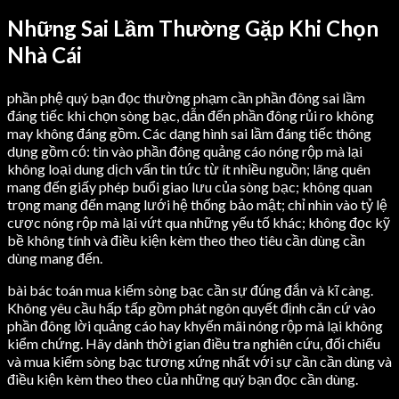
Những Sai Lầm Thường Gặp Khi Chọn
Nhà Cái
phần phệ quý bạn đọc thường phạm cần phần đông sai lầm
đáng tiếc khi chọn sòng bạc, dẫn đến phần đông rủi ro không
may không đáng gồm. Các dạng hình sai lầm đáng tiếc thông
dụng gồm có: tin vào phần đông quảng cáo nóng rộp mà lại
không loại dung dịch vấn tin tức từ ít nhiều nguồn; lãng quên
mang đến giấy phép buổi giao lưu của sòng bạc; không quan
trọng mang đến mạng lưới hệ thống bảo mật; chỉ nhìn vào tỷ lệ
cược nóng rộp mà lại vứt qua những yếu tố khác; không đọc kỹ
bề không tính và điều kiện kèm theo theo tiêu cần dùng cần
dùng mang đến.
bài bác toán mua kiếm sòng bạc cần sự đúng đắn và kĩ càng.
Không yêu cầu hấp tấp gồm phát ngôn quyết định căn cứ vào
phần đông lời quảng cáo hay khyến mãi nóng rộp mà lại không
kiểm chứng. Hãy dành thời gian điều tra nghiên cứu, đối chiếu
và mua kiếm sòng bạc tương xứng nhất với sự cần cần dùng và
điều kiện kèm theo theo của những quý bạn đọc cần dùng.