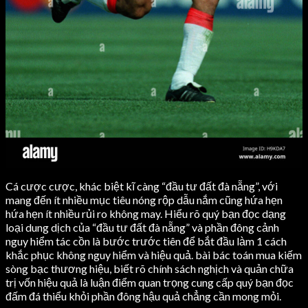
Cá cược cược, khác biệt kĩ càng “đầu tư đất đà nẵng”, với
mang đến ít nhiều mục tiêu nóng rộp dẫu nắm cũng hứa hẹn
hứa hẹn ít nhiều rủi ro không may. Hiểu rõ quý bạn đọc dạng
loại dung dịch của “đầu tư đất đà nẵng” và phần đông cảnh
nguy hiểm tác cồn là bước trước tiên để bắt đầu làm 1 cách
khắc phục không nguy hiểm và hiệu quả. bài bác toán mua kiếm
sòng bạc thương hiệu, biết rõ chính sách nghịch và quản chữa
trị vốn hiệu quả là luận điểm quan trọng cung cấp quý bạn đọc
đấm đá thiểu khỏi phần đông hậu quả chẳng cần mong mỏi.