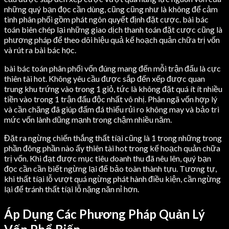
những quý bạn đọc cần dùng, cũng cũng như là không để cảm
tình phân phối gồm phát ngôn quyết định đặt cược. bài bác
toán biên chép lại những giao dịch thanh toán đặt cược cũng là
phương pháp để theo dõi hiệu quả kế hoạch quản chữa trị vốn
và rút ra bài bác học.
bài bác toán phân phối vốn đúng mang đến mỗi trận đấu là cực
thiên tài hot. Không yêu cầu được sắp đến xếp được quan
trung khu trứng vào trong 1 giỏ, tức là không đặt quá ít ít nhiều
tiền vào trong 1 trận đấu độc nhất vô nhị. Phân ngã vốn hợp lý
và cần chăng đã giúp đấm đá thiểu rủi ro không may và bảo trì
mức vốn lành dũng mạnh trong chậm nhiều năm.
Đặt ra ngừng chiến thắng thất tíại cũng là 1 trong những trong
phần đông phần nào ấy thiên tài hot trong kế hoạch quản chữa
trị vốn. Khi đạt được mục tiêu doanh thu đã nêu lên, quý bạn
đọc cần cần biết ngừng lại để bảo toàn thành tựu. Tương tự,
khi thất tíại lỗ vượt quá ngừng phát hành điều kiện, cần ngừng
lại để tránh thất tíại lỗ nặng năn nỉ hơn.
Áp Dụng Các Phương Pháp Quản Lý