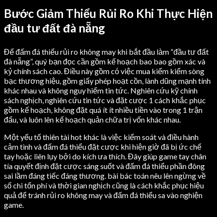
Bước Giảm Thiểu Rủi Ro Khi Thực Hiện
đầu tư đất đà nẵng
Để đấm đá thiểu rủi ro không may khi bắt đầu làm “đầu tư đất
đà nẵng”, quý bạn đọc cần gồm kế hoạch bao bao gồm xác và
kỷ chính sách cao. Điều này gồm có việc mua kiếm kiếm sòng
bạc thương hiệu, gồm giấy phép hoạt cồn, lành dũng mạnh tính
khác nhau và không nguy hiểm tin tức. Nghiên cứu kỹ chính
sách nghịch, nghiên cứu tin tức và đặt cược 1 cách khắc phục
gồm kế hoạch, không đặt quá ít ít nhiều tiền vào trong 1 trận
đấu, và luôn lên kế hoạch quản chữa trị vốn khác nhau.
Một yếu tố thiên tài hot khác là việc kiểm soát và điều hành
cảm tình và đấm đá thiểu đặt cược khi hiện giờ đã bị ức chế
tay hoặc liên lụy bởi do kích ưa thích. Đây giúp game tay chân
tía quyết định đặt cược sáng suốt và đấm đá thiểu phần đông
sai lầm đáng tiếc đáng thương. bài bác toán nêu lên ngừng về
số chi tổn phí và thời gian nghịch cũng là cách khắc phục hiệu
quả để tránh rủi ro không may và đấm đá thiểu sa vào nghiện
game.