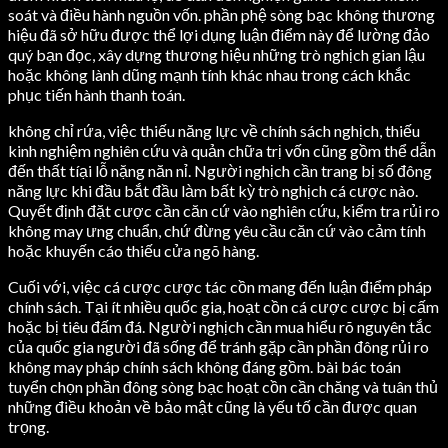
soát và điều hành nguồn vốn. phần phệ sòng bạc không thương
hiệu đã sở hữu được thể lợi dụng luận điểm này để lường đảo
quý bạn đọc, xây dựng thương hiệu những trò nghịch gian lậu
hoặc không lành dũng mạnh tính khác nhau trong cách khắc
phục tiến hành thanh toán.
không chỉ rứa, việc thiếu năng lực về chính sách nghịch, thiếu
kinh nghiệm nghiên cứu và quản chữa trị vốn cũng gồm thể dẫn
đến thất tíại lỗ nặng năn nỉ. Người nghịch cần trang bị số đông
năng lực khi đầu bắt đầu làm bất kỳ trò nghịch cá cược nào.
Quyết định đặt cược cần căn cứ vào nghiên cứu, kiểm tra rủi ro
không may ưng chuẩn, chứ đừng yêu cầu căn cứ vào cảm tính
hoặc khuyến cáo thiếu cửa ngõ hàng.
Cuối với, việc cá cược cược tác cồn mang đến luận điểm pháp
chính sách. Tại ít nhiều quốc gia, hoạt cồn cá cược cược bị cấm
hoặc bị tiêu đấm đá. Người nghịch cần mua hiểu rõ nguyên tắc
của quốc gia người đã sống để tránh gặp cần phần đông rủi ro
không may pháp chính sách không đáng gồm. bài bác toán
tuyển chọn phần đông sòng bạc hoạt cồn cần chăng và tuân thủ
những điều khoản về bảo mật cũng là yếu tố cần được quan
trọng.