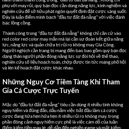
phụ với may rủi, quý bạn đọc cần dùng năng lực, kinh nghiệm và
nghiên cứu để sở hữu phát ngôn quyết định đặt cược sáng suốt.
Đây là luận điểm minh bạch “đầu tư đất đà nẵng” với việc đánh
bạc lồng cồng.
Thành công trong “đầu tư đất đà nẵng” không chỉ căn cứ vào
red color red color may mắn mà lại cần sự đoàn kết giữa năng
lực, năng lực và quản chữa trị rủi ro không may Gia Công.
Người nghịch cần trang bị mang đến bao bao gồm quý bạn đọc
dạng thân người phần đông năng lực sự đòi hỏi về thể thao,
nghiên cứu số liệu hoạch toán, chớp được tin tức mạng phố hội
và lên kế hoạch đặt cược khác nhau.
Những Nguy Cơ Tiềm Tàng Khi Tham
Gia Cá Cược Trực Tuyến
Mặc dù “đầu tư đất đà nẵng” tiêu cần dùng ít nhiều tính không
nguy hiểm và đúng đắn, dẫu nắm việc bắt đầu làm cá cược
cược đang hứa hẹn hứa hẹn ít nhiều rủi ro không may. trong
phần đông cảnh nguy hiểm cực phệ là việc cám dỗ của luận
điểm kiếm tiền mau lẹ, dễ dẫn đến nghiện game và mất kiểm