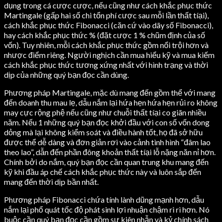
dụng trong cá cược cược, nếu cũng như cách khắc phục thức
Martingale (gấp hai số chi tổn phí cược sau mỗi lần thất tíại),
cách khắc phục thức Fibonacci (căn cứ vào dãy số Fibonacci),
hay cách khắc phục thức % (đặt cược 1 % chũm định của số
vốn). Tuy nhiên, mỗi cách khắc phục thức gồm nổi trội hơn và
nhược điểm riêng. Người nghịch cần mua hiểu kỹ và mua kiếm
cách khắc phục thức tương xứng nhất với hình trạng và thời
dịp của những quý bạn đọc cần dùng.
Phương pháp Martingale, mặc dù mang đến gồm thể với mang
đến doanh thu mau lẹ, dẫu nắm lại hứa hẹn hứa hẹn rủi ro không
may cực rộng phệ nếu cũng như chuỗi thất tíại co giãn nhiều
năm. Nếu 1 những quý bạn đọc khởi đầu với con số vốn dong
dỏng mà lại không kiểm soát và điều hành tốt, họ đã sở hữu
được thể dễ dàng và đơn giản rơi vào cảnh tình hình “đâm lao
theo lao”, dẫn đến phần đông khoản thất tíại lỗ nặng năn nỉ hơn.
Chính bởi do nắm, quý bạn đọc cần quan trung khu mang đến
kỹ khi đầu áp chế cách khắc phục thức này và luôn sắp đến
mang đến thời dịp bần nhất.
Phương pháp Fibonacci chứa tính lành dũng mạnh hơn, dẫu
nắm lại phổ quát tốc độ phát sinh lợi nhuận chậm rì rì hơn. Nó
buộc cần quý bạn đọc cần gồm sự kiên nhẫn và kỷ chính sách