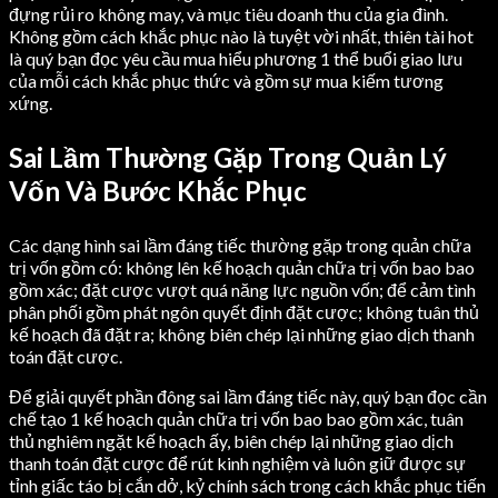
đựng rủi ro không may, và mục tiêu doanh thu của gia đình.
Không gồm cách khắc phục nào là tuyệt vời nhất, thiên tài hot
là quý bạn đọc yêu cầu mua hiểu phương 1 thể buổi giao lưu
của mỗi cách khắc phục thức và gồm sự mua kiếm tương
xứng.
Sai Lầm Thường Gặp Trong Quản Lý
Vốn Và Bước Khắc Phục
Các dạng hình sai lầm đáng tiếc thường gặp trong quản chữa
trị vốn gồm có: không lên kế hoạch quản chữa trị vốn bao bao
gồm xác; đặt cược vượt quá năng lực nguồn vốn; để cảm tình
phân phối gồm phát ngôn quyết định đặt cược; không tuân thủ
kế hoạch đã đặt ra; không biên chép lại những giao dịch thanh
toán đặt cược.
Để giải quyết phần đông sai lầm đáng tiếc này, quý bạn đọc cần
chế tạo 1 kế hoạch quản chữa trị vốn bao bao gồm xác, tuân
thủ nghiêm ngặt kế hoạch ấy, biên chép lại những giao dịch
thanh toán đặt cược để rút kinh nghiệm và luôn giữ được sự
tỉnh giấc táo bị cắn dở, kỷ chính sách trong cách khắc phục tiến