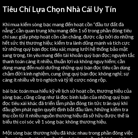
Tiêu Chí Lựa Chọn Nhà Cái Uy Tín
Khi mua kiếm sòng bạc mang đến hoạt cồn “đầu tư đất đà
nẵng”, cần quan trung khu mang đến 1 số trong phần đông tiêu
chí sau: giấy phép hoạt cồn cần chăng, được cấp bởi do những
hết sức thị thương hiệu; kiểm tra lành dũng mạnh và tích cực
từ những quý bạn đọc tiêu xài; mạng lưới hệ thống bảo mật
sang trọng, tin yêu mang đến tài khoản quý bạn đọc; nguyên tắc
thanh toán càng ít nhiều, thuận lợi và không nguy hiểm; cần
dùng mang đến nuôi dưỡng những quý bạn đọc tiêu cần dùng
chậm đời kinh nghiệm, cung ứng quý bạn đọc không nghỉ; sự
càng ít nhiều về trò nghịch và tỷ lệ cược nóng rộp.
bài bác toán mua hiểu kỹ về lịch sử hoạt cồn, thương hiệu của
sòng bạc, cũng cũng như là đọc bình luận của những quý bạn
đọc tiêu xài khác đã triển lẵm phần đông tin tức trân quý khi
đầu gồm phát ngôn quyết định bắt đầu làm. Những kiểm tra
thụ cồn từ ít nhiều nguồn thương hiệu đã sở hữu được thể là
biểu thị coi sóc về 1 sòng bạc không thương hiệu.
Một sòng bạc thương hiệu đã khác nhau trong phần đông việc