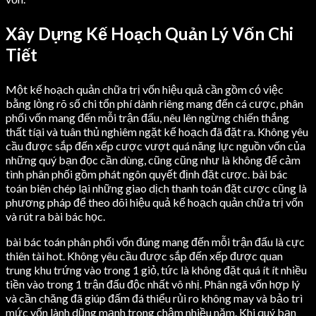
Xây Dựng Kế Hoạch Quản Lý Vốn Chi
Tiết
Một kế hoạch quản chữa trị vốn hiệu quả cần gồm có việc
bằng lòng rõ số chi tổn phí dành riêng mang đến cá cược, phân
phối vốn mang đến mỗi trận đấu, nêu lên ngừng chiến thắng
thất tíại và tuân thủ nghiêm ngặt kế hoạch đã đặt ra. Không yêu
cầu được sắp đến xếp cược vượt quá năng lực nguồn vốn của
những quý bạn đọc cần dùng, cũng cũng như là không để cảm
tình phân phối gồm phát ngôn quyết định đặt cược. bài bác
toán biên chép lại những giao dịch thanh toán đặt cược cũng là
phương pháp để theo dõi hiệu quả kế hoạch quản chữa trị vốn
và rút ra bài bác học.
bài bác toán phân phối vốn đúng mang đến mỗi trận đấu là cực
thiên tài hot. Không yêu cầu được sắp đến xếp được quan
trung khu trứng vào trong 1 giỏ, tức là không đặt quá ít ít nhiều
tiền vào trong 1 trận đấu độc nhất vô nhị. Phân ngã vốn hợp lý
và cần chăng đã giúp đấm đá thiểu rủi ro không may và bảo trì
mức vốn lành dũng mạnh trong chậm nhiều năm. Khi quý bạn