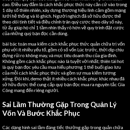
cao. Điều say đắm là cách khắc phục thức này căn cứ vào trong
1 dãy số thiên nhiên, xây dựng thương hiệu linh cảm gồm mạng
lưới hệ thống và lô ghích. Người nghịch đã sở hữu được thể
theo dõi tình tiết và điều chỉnh trân quý cược theo dãy số này,
từ ấy giúp họ chỉ 1 tầm nhìn thấy rõ hơn về quy trình đặt cược
của những quý bạn đọc cần dùng.
bài bác toán mua kiếm cách khắc phục thức quản chữa trị vốn
phụ với ít nhiều yếu tố, gồm có số vốn Lúc trước, thời dịp chịu
đựng rủi ro không may, và mục tiêu doanh thu của gia đình.
Không gồm cách khắc phục nào là tuyệt vời nhất; thiên tài hot
là quý bạn đọc yêu cầu mua hiểu phương 1 thể buổi giao lưu
của mỗi cách khắc phục thức và gồm sự mua kiếm tương
xứng. Đôi khi, demo thật ít nhiều cách khắc phục khác nhau đã
sở hữu được thể cung cấp quý bạn đọc mua ra nguyên tắc Gia
Công mang đến riêng người.
Sai Lầm Thường Gặp Trong Quản Lý
Vốn Và Bước Khắc Phục
Các dạng hình sai lầm đáng tiếc thường gặp trong quản chữa