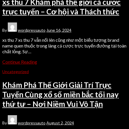
xs thu 7 Khám phá thế giới cá cược
trực tuyến – Cơ hội và Thách thức
By
wordpressauto
June 16, 2024
xs thu 7 xs thu 7 vẫn nổi lên cũng như một biểu tượng brand
name quen thuộc trong làng cá cược trực tuyến đường tại toàn
chất lỏng. Sự…
Continue Reading
Uncategorized
Khám Phá Thế Giới Giải Trí Trực
Tuyến Cùng xổ số miền bắc tối nay
thứ tư – Nơi Niềm Vui Vô Tận
By
wordpressauto
August 2, 2024