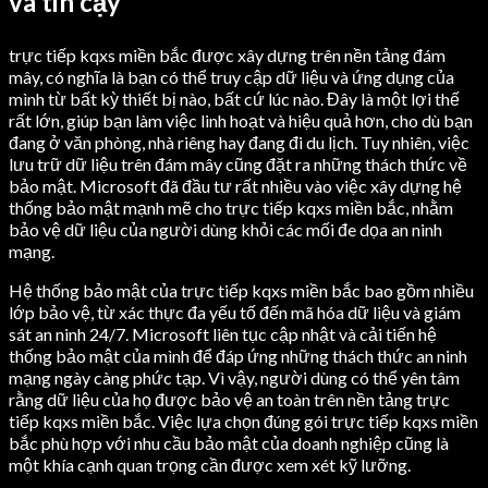
và tin cậy
trực tiếp kqxs miền bắc được xây dựng trên nền tảng đám
mây, có nghĩa là bạn có thể truy cập dữ liệu và ứng dụng của
mình từ bất kỳ thiết bị nào, bất cứ lúc nào. Đây là một lợi thế
rất lớn, giúp bạn làm việc linh hoạt và hiệu quả hơn, cho dù bạn
đang ở văn phòng, nhà riêng hay đang đi du lịch. Tuy nhiên, việc
lưu trữ dữ liệu trên đám mây cũng đặt ra những thách thức về
bảo mật. Microsoft đã đầu tư rất nhiều vào việc xây dựng hệ
thống bảo mật mạnh mẽ cho trực tiếp kqxs miền bắc, nhằm
bảo vệ dữ liệu của người dùng khỏi các mối đe dọa an ninh
mạng.
Hệ thống bảo mật của trực tiếp kqxs miền bắc bao gồm nhiều
lớp bảo vệ, từ xác thực đa yếu tố đến mã hóa dữ liệu và giám
sát an ninh 24/7. Microsoft liên tục cập nhật và cải tiến hệ
thống bảo mật của mình để đáp ứng những thách thức an ninh
mạng ngày càng phức tạp. Vì vậy, người dùng có thể yên tâm
rằng dữ liệu của họ được bảo vệ an toàn trên nền tảng trực
tiếp kqxs miền bắc. Việc lựa chọn đúng gói trực tiếp kqxs miền
bắc phù hợp với nhu cầu bảo mật của doanh nghiệp cũng là
một khía cạnh quan trọng cần được xem xét kỹ lưỡng.