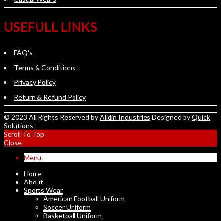
USEFULL LINKS
FAQ's
Terms & Conditions
Privacy Policy
Return & Refund Policy
© 2023 All Rights Reserved by
Alidin Industries
Designed by
Quick
Solutions
Scroll To Top
Close
Menu
Home
About
Sports Wear
American Football Uniform
Soccer Uniform
Basketball Uniform