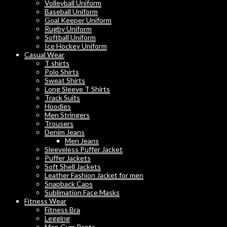
Volleyball Uniform
Baseball Uniform
Goal Keeper Uniform
Rugby Uniform
Softball Uniform
Ice Hockey Uniform
Casual Wear
T shirts
Polo Shirts
Sweat Shirts
Long Sleeve T Shirts
Track Suits
Hoodies
Men Stringers
Trousers
Denim Jeans
Men Jeans
Sleeveless Puffer Jacket
Puffer Jackets
Soft Shell Jackets
Leather Fashion Jacket for men
Snapback Caps
Sublimation Face Masks
Fitness Wear
Fitness Bra
Legging
Men Gym Pants