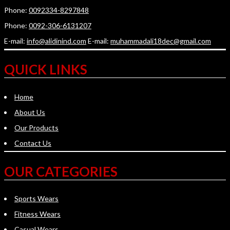
Phone:
0092334-8297848
Phone:
0092-306-6131207
E-mail:
info@alidinind.com
E-mail:
muhammadali18dec@gmail.com
QUICK LINKS
Home
About Us
Our Products
Contact Us
OUR CATEGORIES
Sports Wears
Fitness Wears
Casual Wears