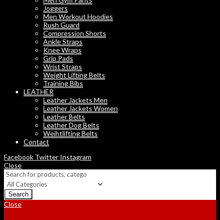
Joggers
Men Workout Hoodies
Rush Guard
Compression Shorts
Ankle Straps
Knee Wraps
Grip Pads
Wrist Straps
Weight Lifting Belts
Training Bibs
LEATHER
Leather Jackets Men
Leather Jackets Women
Leather Belts
Leather Dog Belts
Weihtlifting Belts
Contact
Facebook
Twitter
Instagram
Close
Search
Close