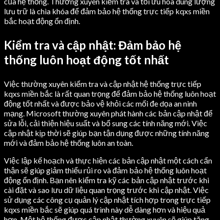
của hệ thống. Thường xuyên kiểm tra và tối ưu hóa dung lượng
lưu trữ là chìa khóa để đảm bảo hệ thống trực tiếp kqxs miền
bắc hoạt động ổn định.
Kiểm tra và cập nhật: Đảm bảo hệ
thống luôn hoạt động tốt nhất
Việc thường xuyên kiểm tra và cập nhật hệ thống trực tiếp
kqxs miền bắc là rất quan trọng để đảm bảo hệ thống luôn hoạt
động tốt nhất và được bảo vệ khỏi các mối đe dọa an ninh
mạng. Microsoft thường xuyên phát hành các bản cập nhật để
sửa lỗi, cải thiện hiệu suất và bổ sung các tính năng mới. Việc
cập nhật kịp thời sẽ giúp bạn tận dụng được những tính năng
mới và đảm bảo hệ thống luôn an toàn.
Việc lập kế hoạch và thực hiện các bản cập nhật một cách cẩn
thận sẽ giúp giảm thiểu rủi ro và đảm bảo hệ thống luôn hoạt
động ổn định. Bạn nên kiểm tra kỹ các bản cập nhật trước khi
cài đặt và sao lưu dữ liệu quan trọng trước khi cập nhật. Việc
sử dụng các công cụ quản lý cập nhật tích hợp trong trực tiếp
kqxs miền bắc sẽ giúp quá trình này dễ dàng hơn và hiệu quả
hơn. Một hệ thống được cập nhật thường xuyên sẽ giúp tăng