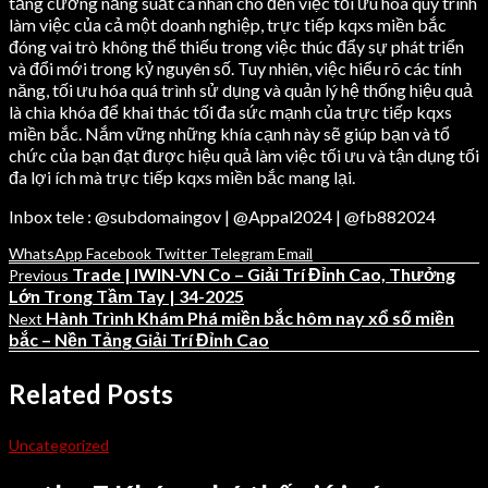
tăng cường năng suất cá nhân cho đến việc tối ưu hóa quy trình
làm việc của cả một doanh nghiệp, trực tiếp kqxs miền bắc
đóng vai trò không thể thiếu trong việc thúc đẩy sự phát triển
và đổi mới trong kỷ nguyên số. Tuy nhiên, việc hiểu rõ các tính
năng, tối ưu hóa quá trình sử dụng và quản lý hệ thống hiệu quả
là chìa khóa để khai thác tối đa sức mạnh của trực tiếp kqxs
miền bắc. Nắm vững những khía cạnh này sẽ giúp bạn và tổ
chức của bạn đạt được hiệu quả làm việc tối ưu và tận dụng tối
đa lợi ích mà trực tiếp kqxs miền bắc mang lại.
Inbox tele : @subdomaingov | @Appal2024 | @fb882024
WhatsApp
Facebook
Twitter
Telegram
Email
Trade | IWIN-VN Co – Giải Trí Đỉnh Cao, Thưởng
Previous
Lớn Trong Tầm Tay | 34-2025
Hành Trình Khám Phá miền bắc hôm nay xổ số miền
Next
bắc – Nền Tảng Giải Trí Đỉnh Cao
Related Posts
Uncategorized